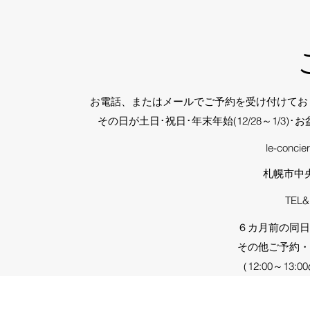
お電話、またはメールでご予約を受け付けてお
その日が土日･祝日･年末年始(12/28～1/3)･
お
le-conci
札幌市中央
TEL&
６カ月前の同日予
その他ご予約・お
​（12:00～